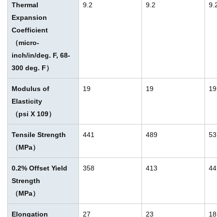
Thermal
9.2
9.2
9.
Expansion
Coefficient
（micro-
inch/in/deg. F, 68-
300 deg. F）
Modulus of
19
19
19
Elasticity
（psi X 10
9
）
Tensile Strength
441
489
53
（MPa）
0.2% Offset Yield
358
413
44
Strength
（MPa）
Elongation
27
23
18