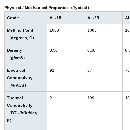
Physical / Mechanical Properties（Typical）
Grade
AL-15
AL-25
AL
Melting Point
1083
1083
10
（degrees, C）
Density
8.90
8.86
8.
（g/cm
3
）
Electrical
92
87
78
Conductivity
（%IACS）
Thermal
211
199
18
Conductivity
（BTU/ft/hr/deg.
F）