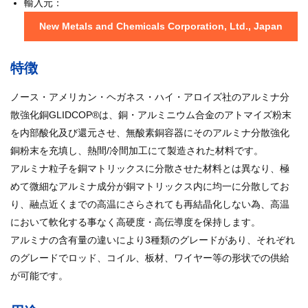
輸入元：
New Metals and Chemicals Corporation, Ltd., Japan
特徴
ノース・アメリカン・ヘガネス・ハイ・アロイズ社のアルミナ分
散強化銅GLIDCOP®は、銅・アルミニウム合金のアトマイズ粉末
を内部酸化及び還元させ、無酸素銅容器にそのアルミナ分散強化
銅粉末を充填し、熱間/冷間加工にて製造された材料です。
アルミナ粒子を銅マトリックスに分散させた材料とは異なり、極
めて微細なアルミナ成分が銅マトリックス内に均一に分散してお
り、融点近くまでの高温にさらされても再結晶化しない為、高温
において軟化する事なく高硬度・高伝導度を保持します。
アルミナの含有量の違いにより3種類のグレードがあり、それぞれ
のグレードでロッド、コイル、板材、ワイヤー等の形状での供給
が可能です。