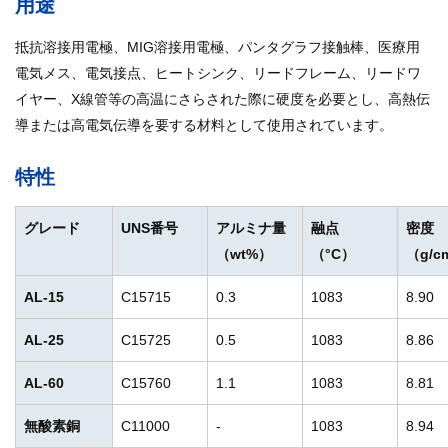
用途
抵抗溶接用電極、MIG溶接用電極、パンタグラフ接触棒、医療用
電気メス、電気接点、ヒートシンク、リードフレーム、リードワ
イヤー、X線管等の高温にさらされた際に硬度を必要とし、高熱伝
導または高電気伝導を要する材料として使用されています。
特性
グレード
UNS番号
アルミナ量
融点
密度
（wt%）
（°C）
（g/c
AL-15
C15715
0.3
1083
8.90
AL-25
C15725
0.5
1083
8.86
AL-60
C15760
1.1
1083
8.81
無酸素銅
C11000
-
1083
8.94