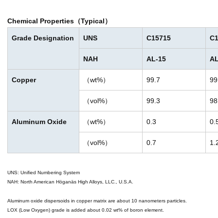
Chemical Properties（Typical）
Grade Designation
UNS
C15715
C1
NAH
AL-15
AL
Copper
（wt%）
99.7
99
（vol%）
99.3
98
Aluminum Oxide
（wt%）
0.3
0.
（vol%）
0.7
1.
UNS: Unified Numbering System
NAH: North American Höganäs High Alloys, LLC., U.S.A.
Aluminum oxide dispersoids in copper matrix are about 10 nanometers particles.
LOX (Low Oxygen) grade is added about 0.02 wt% of boron element.