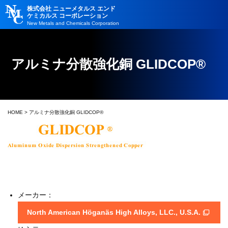
株式会社 ニューメタルス エンド
ケミカルス コーポレーション
New Metals and Chemicals Corporation
アルミナ分散強化銅 GLIDCOP®
HOME
> アルミナ分散強化銅 GLIDCOP®
メーカー：
North American Höganäs High Alloys, LLC., U.S.A.